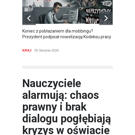
Koniec z pobłażaniem dla mobbingu?
Budżet
Prezydent podpisał nowelizację Kodeksu pracy
związk
odpowi
KRAJ
05 Sierpnia 2026
/*news*/
KRAJ
Nauczyciele
alarmują: chaos
prawny i brak
dialogu pogłębiają
kryzys w oświacie