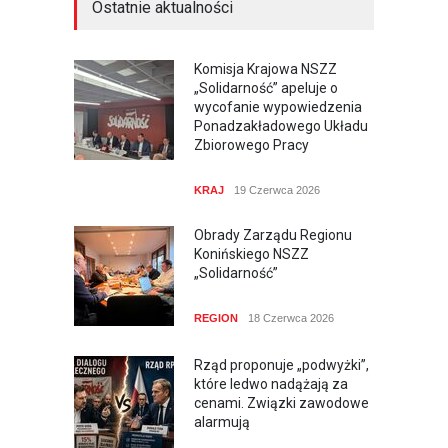
Ostatnie aktualności
Komisja Krajowa NSZZ
„Solidarność” apeluje o
wycofanie wypowiedzenia
Ponadzakładowego Układu
Zbiorowego Pracy
KRAJ
19 Czerwca 2026
Obrady Zarządu Regionu
Konińskiego NSZZ
„Solidarność”
REGION
18 Czerwca 2026
Rząd proponuje „podwyżki”,
które ledwo nadążają za
cenami. Związki zawodowe
alarmują