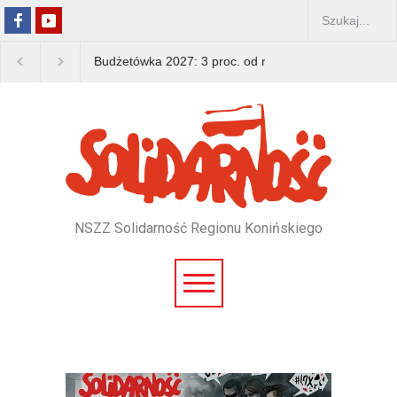
Budżetówka 2027: 3 proc. od rządu, 15 proc. od zwią
NSZZ Solidarność Regionu Konińskiego
Pomiń
nawigacje
Pomiń
nawigacje
/*news top*/