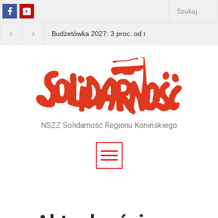
Budżetówka 2027: 3 proc. od rządu, 15 proc. od zwią
NSZZ Solidarność Regionu Konińskiego
Pomiń
nawigacje
Pomiń
nawigacje
/*news top*/
/*news*/