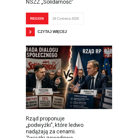
NSZZ „Solidarność”
REGION
18 Czerwca 2026
CZYTAJ WIĘCEJ
Rząd proponuje
„podwyżki”, które ledwo
nadążają za cenami.
Związki zawodowe