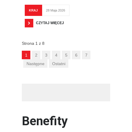
KRAJ
28 Maja 2026
CZYTAJ WIĘCEJ
Strona 1 z 8
1
2
3
4
5
6
7
Następne
Ostatni
/*baner*/
/*benefit*/
Benefity