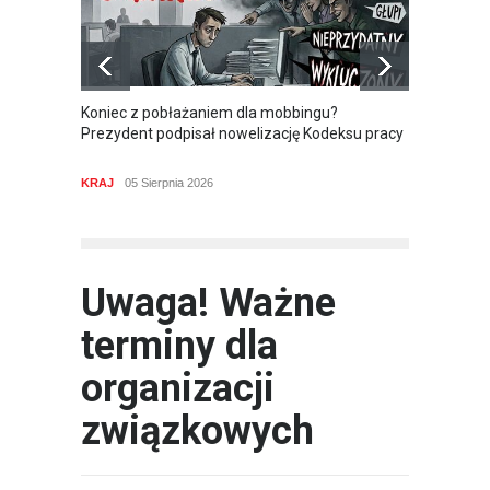
Koniec z pobłażaniem dla mobbingu?
Budżet
Prezydent podpisał nowelizację Kodeksu pracy
związk
odpowi
KRAJ
05 Sierpnia 2026
/*news*/
KRAJ
Uwaga! Ważne
terminy dla
organizacji
związkowych