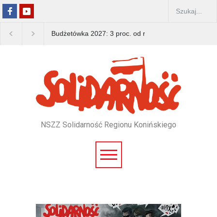
Budżetówka 2027: 3 proc. od rządu, 15 proc. od zwią
NSZZ Solidarność Regionu Konińskiego
Pomiń
nawigacje
Pomiń
nawigacje
/*news top*/