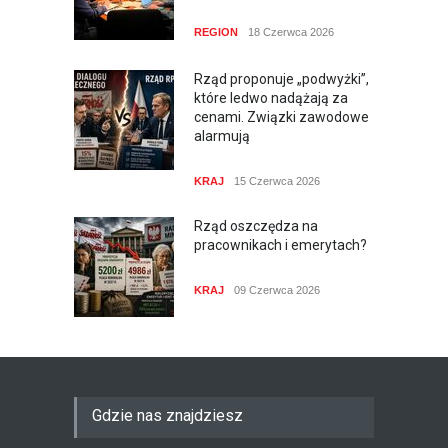
REGION
18 Czerwca 2026
Rząd proponuje „podwyżki”,
które ledwo nadążają za
cenami. Związki zawodowe
alarmują
KRAJ
15 Czerwca 2026
Rząd oszczędza na
pracownikach i emerytach?
KRAJ
09 Czerwca 2026
Gdzie nas znajdziesz