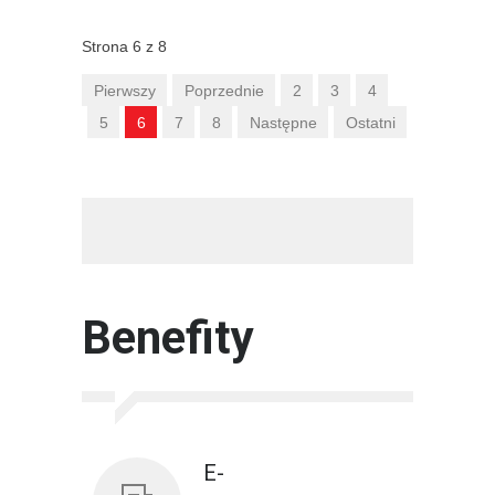
Strona 6 z 8
Pierwszy
Poprzednie
2
3
4
5
6
7
8
Następne
Ostatni
/*baner*/
/*benefit*/
Benefity
E-