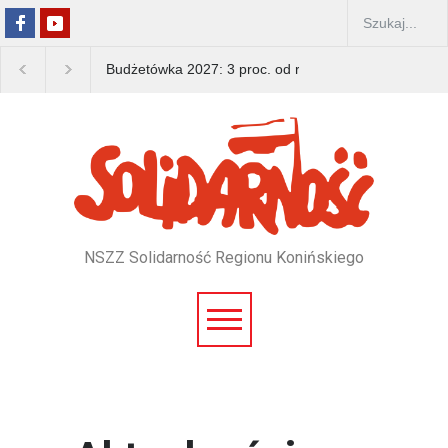
Budżetówka 2027: 3 proc. od rządu, 15 proc. od zwią
NSZZ Solidarność Regionu Konińskiego
Pomiń
nawigacje
Pomiń
nawigacje
/*news top*/
/*news*/