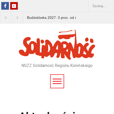
Budżetówka 2027: 3 proc. od rządu, 15 proc. od związ
NSZZ Solidarność Regionu Konińskiego
Pomiń
nawigacje
Pomiń
nawigacje
/*news top*/
/*news*/