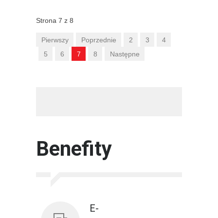
Strona 7 z 8
Pierwszy
Poprzednie
2
3
4
5
6
7
8
Następne
/*baner*/
/*benefit*/
Benefity
E-